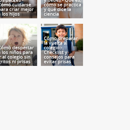
los padres -
y bebés - Qué es,
Cómo cuidarse
cómo se practica
para criar mejor
y qué dice la
 los hijos
ciencia
Cómo preparar
la vuelta al
Cómo despertar
colegio -
a los niños para
Checklist y
r al colegio sin
consejos para
ritos ni prisas
evitar prisas