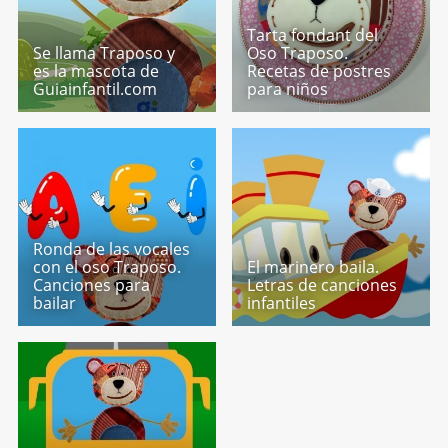
Tarta fondant del
Se llama Traposo y
Oso Traposo.
es la mascota de
Recetas de postres
Guiainfantil.com
para niños
Ronda de las vocales
con el oso Traposo.
El marinero baila.
Canciones para
Letras de canciones
bailar
infantiles