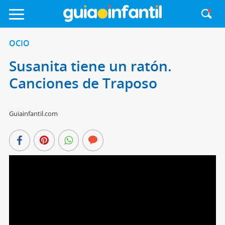
OCIO
Susanita tiene un ratón.
Canciones de Traposo
Guiainfantil.com