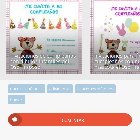
Invitaciones de cumpleaños
Invitaciones para f
con dibujos infantiles del
cumpleaños con nu
Oso Traposo
mascota el Oso Tr
Cuentos infantiles
Adivinanzas
Canciones infantiles
Chistes
COMENTAR