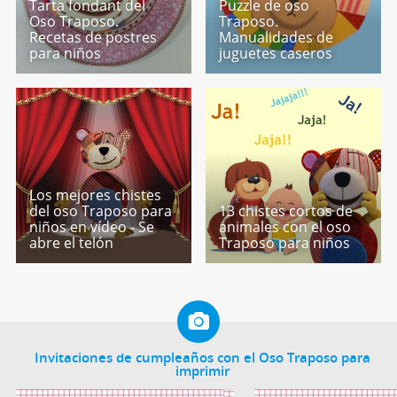
Tarta fondant del
Puzzle de oso
Oso Traposo.
Traposo.
Recetas de postres
Manualidades de
para niños
juguetes caseros
Los mejores chistes
del oso Traposo para
13 chistes cortos de
niños en vídeo - Se
animales con el oso
abre el telón
Traposo para niños
Invitaciones de cumpleaños con el Oso Traposo para
imprimir