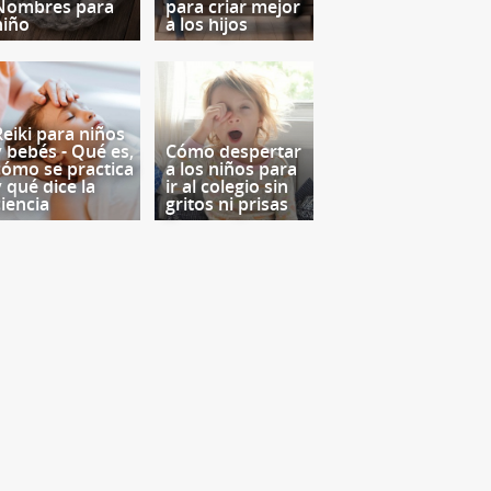
Nombres para
para criar mejor
niño
a los hijos
Reiki para niños
y bebés - Qué es,
Cómo despertar
cómo se practica
a los niños para
y qué dice la
ir al colegio sin
ciencia
gritos ni prisas