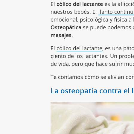
El
cólico del lactante
es la aflic
nuestros bebés. El
llanto contin
emocional, psicológica y física a
Osteopática
se puede podemos al
masajes
.
El
cólico del lactante
, es una pato
ciento de los lactantes. Un prob
de vida, pero que hace sufrir mu
Te contamos cómo se alivian con 
La osteopatía contra el l