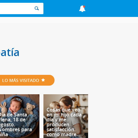
patía
LO MÁS VISITADO
Cosas que veo
Día de Santa
en mi hijo cada
Elena, 18 de
día y me
agosto.
producen
Nombres para
satisfacción
niña
como madre