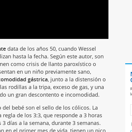
nte
data de los años 50, cuando Wessel
ilizan hasta la fecha. Según este autor, son
en como crisis de llanto paroxístico o
resentan en un niño previamente sano,
comodidad gástrica
, junto a la distensión o
as rodillas a la tripa, exceso de gas, y una
R
ando un gran descontento e incomodidad.
l
o del bebé son el sello de los cólicos. La
a regla de los 3:3, que responde a 3 horas
os 3 días a la semana, durante 3 semanas.
an en el
primer mes de vida
, tienen un pico
C