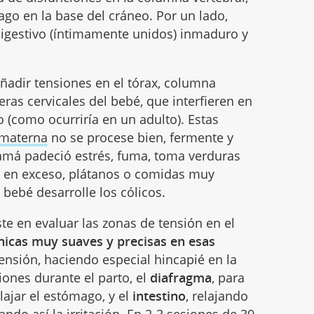
vago en la base del cráneo. Por un lado,
igestivo (íntimamente unidos) inmaduro y
adir tensiones en el tórax, columna
eras cervicales del bebé, que interfieren en
 (como ocurriría en un adulto). Estas
 materna
no se procese bien, fermente y
amá padeció estrés, fuma, toma verduras
na en exceso, plátanos o comidas muy
bebé desarrolle los cólicos.
te en evaluar las zonas de tensión en el
cnicas muy suaves y precisas en esas
tensión, haciendo especial hincapié en la
iones durante el parto, el
diafragma
, para
elajar el estómago, y el
intestino
, relajando