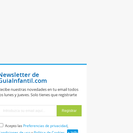
Newsletter de
GuiaInfantil.com
ecibe nuestras novedades en tu email todos
os lunes y jueves. Solo tienes que registrarte
Acepto las
Preferencias de privacidad
,
ondiciones de uso
y
Política de Cookies
+ Info