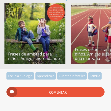
Frases de amistad 
Frases de amistad para
niños. Amigas jug
niños. Amigos merendando
una manzana
Escuela / Colegio
Aprendizaje
Cuentos infantiles
Familia
COMENTAR