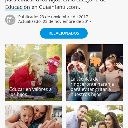
Educación
en Guiainfantil.com.
Publicado:
23 de noviembre de 2017
Actualizado:
23 de noviembre de 2017
RELACIONADOS
La técnica del
rinoceronte naranja
Educar en valores a
para evitar gritar a
los hijos
nuestros hijos