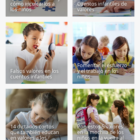
cómo inculcarlos a
Cuentos infantiles de
los niños
valores
Fomentar el esfuerzo
Falsos valores en los
y el trabajo en los
cuentos infantiles
niños
14 dictados cortos
Pon estos 5 valores
que también educan
en la mochila de los
en valores a los
niños en la vuelta al