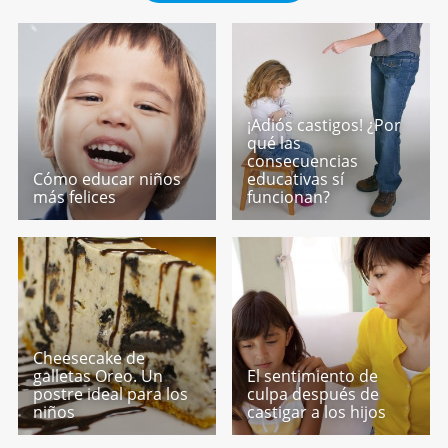
¡Adiós castigos! ¿Por
qué las
consecuencias
Cómo educar niños
educativas sí
más felices
funcionan?
Cheesecake de
galletas Oreo. Un
El sentimiento de
postre ideal para los
culpa después de
niños
castigar a los hijos