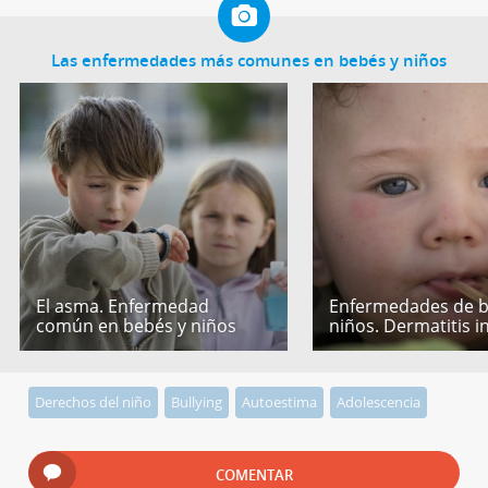
Las enfermedades más comunes en bebés y niños
El asma. Enfermedad
Enfermedades de b
común en bebés y niños
niños. Dermatitis in
Derechos del niño
Bullying
Autoestima
Adolescencia
COMENTAR