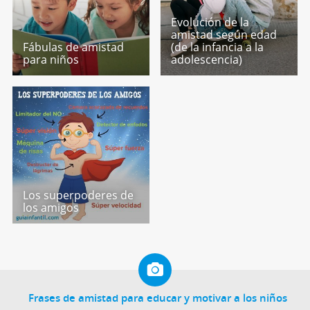
Evolución de la
amistad según edad
Fábulas de amistad
(de la infancia a la
para niños
adolescencia)
Los superpoderes de
los amigos
Frases de amistad para educar y motivar a los niños