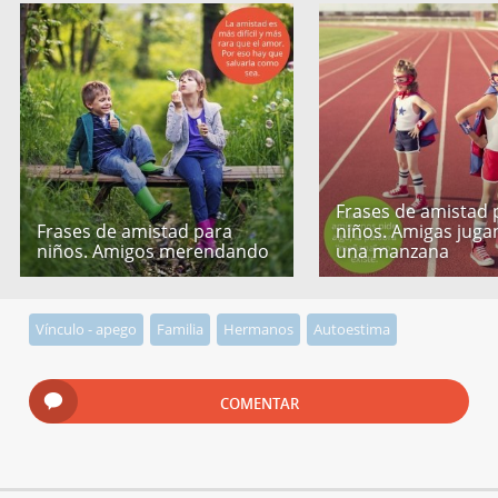
Frases de amistad 
Frases de amistad para
niños. Amigas jug
niños. Amigos merendando
una manzana
Vínculo - apego
Familia
Hermanos
Autoestima
COMENTAR