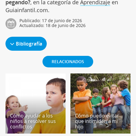
pegando?
, en la categoría de
Aprendizaje
en
Guiainfantil.com.
Publicado:
17 de junio de 2026
Actualizado:
18 de junio de 2026
Bibliografía
RELACIONADOS
Cómo ayudar a los
Cómo puedo evitar
niños a resolver sus
que intimiden a mi
conflictos
hijo