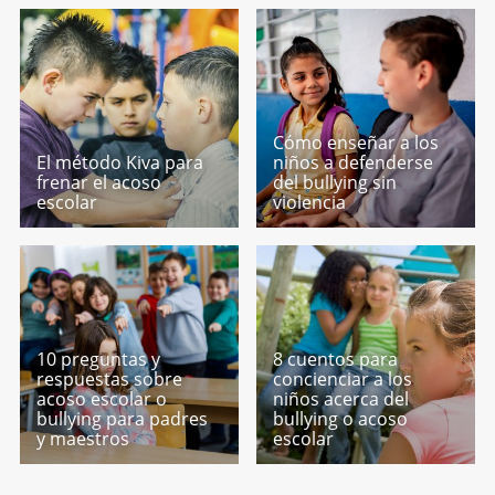
Cómo enseñar a los
El método Kiva para
niños a defenderse
frenar el acoso
del bullying sin
escolar
violencia
10 preguntas y
8 cuentos para
respuestas sobre
concienciar a los
acoso escolar o
niños acerca del
bullying para padres
bullying o acoso
y maestros
escolar