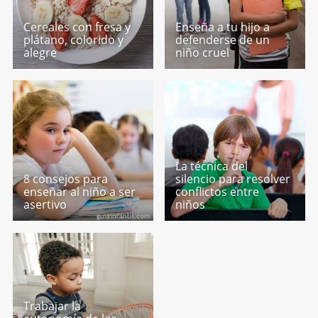
Cereales con fresa y
Enseña a tu hijo a
plátano, colorido y
defenderse de un
alegre
niño cruel
La técnica del
8 consejos para
silencio para resolver
enseñar al niño a ser
conflictos entre
asertivo
niños
Trabajar la