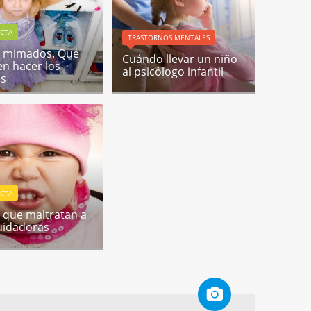
CTA
TRASTORNOS MENTALES
s mimados. Qué
Cuándo llevar un niño
n hacer los
al psicólogo infantil
es
CTA
 que maltratan a
uidadoras