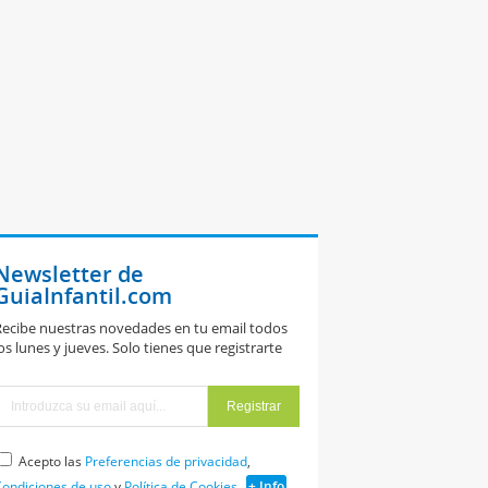
Newsletter de
GuiaInfantil.com
ecibe nuestras novedades en tu email todos
os lunes y jueves. Solo tienes que registrarte
Acepto las
Preferencias de privacidad
,
ondiciones de uso
y
Política de Cookies
+ Info