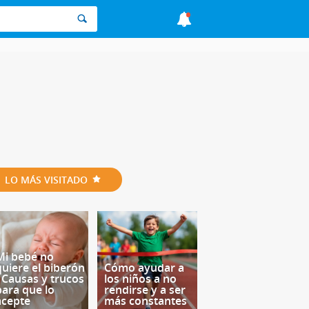
LO MÁS VISITADO
Mi bebé no
quiere el biberón
Cómo ayudar a
- Causas y trucos
los niños a no
para que lo
rendirse y a ser
acepte
más constantes