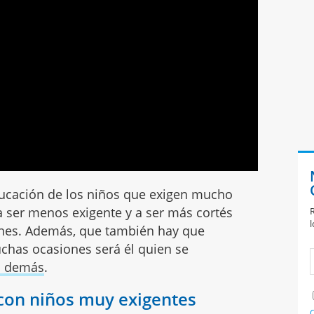
ucación de los niños que exigen mucho
a ser menos exigente y a ser más cortés
R
l
ones. Además, que también hay que
has ocasiones será él quien se
os demás
.
 con niños muy exigentes
C