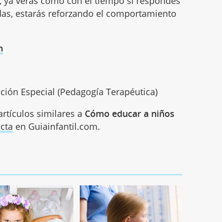
a, ya verás como con el tiempo si respondes
as, estarás reforzando el comportamiento
n
ción Especial (Pedagogía Terapéutica)
rtículos similares a
Cómo educar a niños
cta
en Guiainfantil.com.