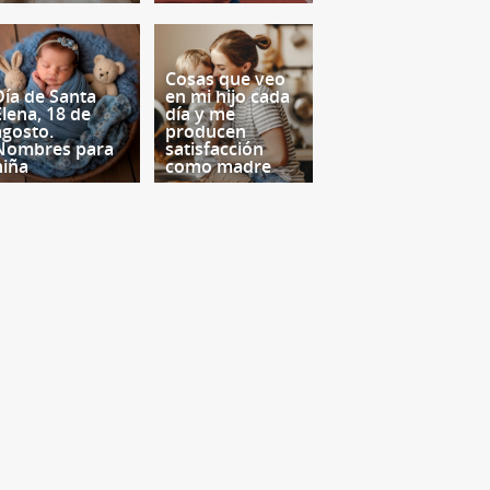
Cosas que veo
Día de Santa
en mi hijo cada
Elena, 18 de
día y me
agosto.
producen
Nombres para
satisfacción
niña
como madre