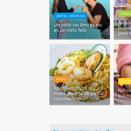
CONDU
LÍMITES - DISCIPLINA
Niño
Un niño sin límites no
puede
es un niño feliz
padr
PASTAS
CONDU
Spaghetti frutti di
Niños
mare. Receta de pasta
sus c
con marisco