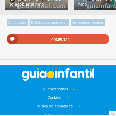
no agobiar al niño
niño
Aprendizaje
Diálogo y comunicación
Ser madres y padres
COMENTAR
Quiénes somos
Cookies
Política de privacidad
Ad
Aviso Legal