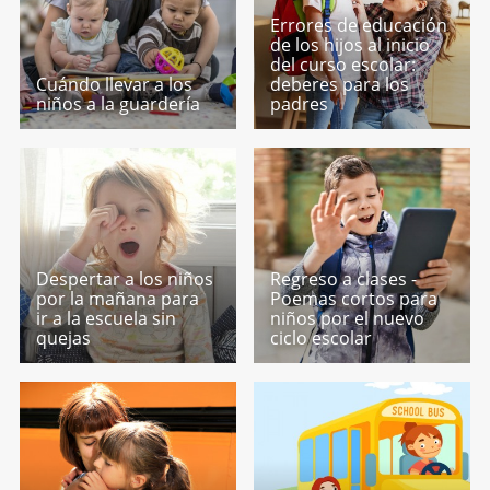
Errores de educación
de los hijos al inicio
del curso escolar:
Cuándo llevar a los
deberes para los
niños a la guardería
padres
Despertar a los niños
Regreso a clases -
por la mañana para
Poemas cortos para
ir a la escuela sin
niños por el nuevo
quejas
ciclo escolar