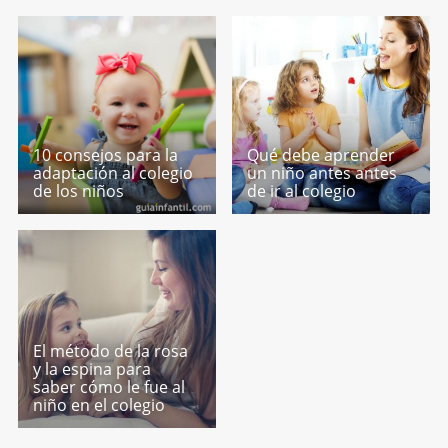
10 consejos para la
Qué debe aprender
adaptación al colegio
un niño antes antes
de los niños
de ir al colegio
El método de la rosa
y la espina para
saber cómo le fue al
niño en el colegio