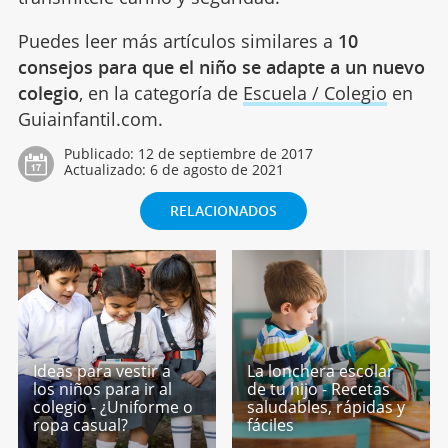
Puedes leer más artículos similares a
10
consejos para que el niño se adapte a un nuevo
colegio
, en la categoría de
Escuela / Colegio
en
Guiainfantil.com.
Publicado:
12 de septiembre de 2017
Actualizado:
6 de agosto de 2021
RELACIONADOS
Ideas para vestir a
La lonchera escolar
los niños para ir al
de tu hijo - Recetas
colegio - ¿Uniforme o
saludables, rápidas y
ropa casual?
fáciles