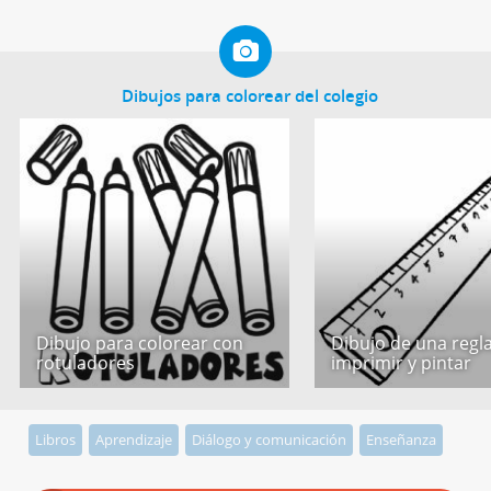
Dibujos para colorear del colegio
Dibujo para colorear con
Dibujo de una regl
rotuladores
imprimir y pintar
Libros
Aprendizaje
Diálogo y comunicación
Enseñanza