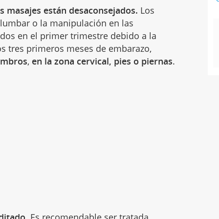
nos masajes están desaconsejados.
Los
a lumbar o la manipulación en las
ados en el primer trimestre
debido a la
 los tres primeros meses de embarazo,
ombros
,
en la zona cervical, pies o piernas
.
ditado.
Es recomendable ser tratada