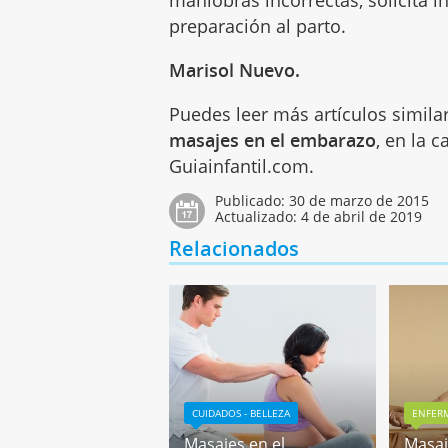
maniobras incorrectas, solicita 
preparación al parto.
Marisol Nuevo.
Puedes leer más artículos simila
masajes en el embarazo
, en la 
Guiainfantil.com.
Publicado:
30 de marzo de 2015
Actualizado:
4 de abril de 2019
Relacionados
CUIDADOS - BELLEZA
ENFERM
Masajes en el
Masaj