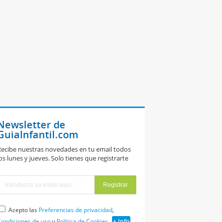
Newsletter de
GuiaInfantil.com
ecibe nuestras novedades en tu email todos
os lunes y jueves. Solo tienes que registrarte
Acepto las
Preferencias de privacidad
,
ondiciones de uso
y
Política de Cookies
+ Info