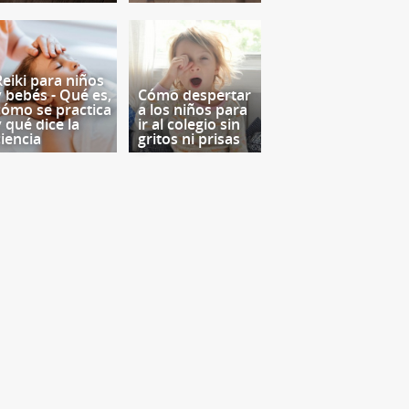
Reiki para niños
y bebés - Qué es,
Cómo despertar
cómo se practica
a los niños para
y qué dice la
ir al colegio sin
ciencia
gritos ni prisas