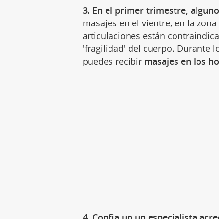
3.
En el primer trimestre, algu
masajes en el vientre, en la zon
articulaciones están contraindic
'fragilidad' del cuerpo. Durante
puedes recibir
masajes en los h
4. Confia un un especialista acre