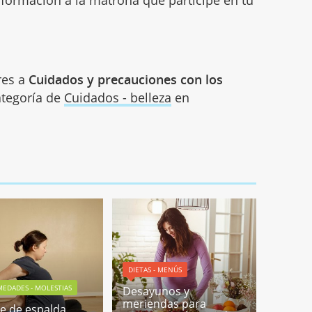
información a la matrona que participe en tu
res a
Cuidados y precauciones con los
categoría de
Cuidados - belleza
en
DIETAS - MENÚS
EDADES - MOLESTIAS
Desayunos y
meriendas para
e de espalda