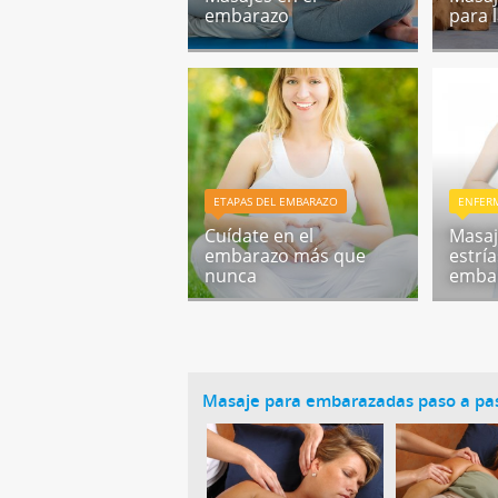
embarazo
para 
ETAPAS DEL EMBARAZO
ENFERM
Cuídate en el
Masaj
embarazo más que
estrí
nunca
emba
Masaje para embarazadas paso a pa