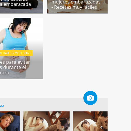
mujeres embarazadas
la embarazada
- Recetas muy fáciles
EDADES - MOLESTIAS
es para evitar
as durante el
razo
so