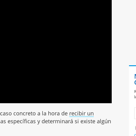
R
l
caso concreto a la hora de
recibir un
ias específicas y determinará si existe algún
C