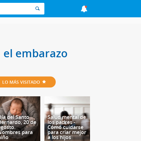
n el embarazo
LO MÁS VISITADO
Día del Santo
Salud mental de
Bernardo, 20 de
los padres -
agosto.
Cómo cuidarse
Nombres para
para criar mejor
niño
a los hijos