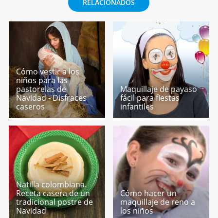
RELACIONADOS
Cómo vestir a los
niños para las
pastorelas de
Maquillaje de payaso
Navidad - Disfraces
fácil para fiestas
caseros
infantiles
Natilla colombiana.
Receta casera de un
Cómo hacer un
tradicional postre de
maquillaje de reno a
Navidad
los niños