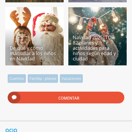
Navidad 2025: TOP
82 planes y
De qué y cómo
actividades para
maquillar a los niños
niños según edad y
en Navidad
ciudad
Cuentos
Familia - planes
Vacaciones
COMENTAR
OCIO