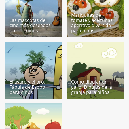
Mariquitas de
Las mascotas del
tomate y aceitunas,
cine más deseadas
aperitivo divertido
por los niños
para niños
El avaro y el oro.
Cómo dibujar un
Fábula de Esopo
gallo. Dibujos de la
para niños
granja para niños