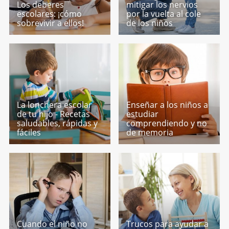
Los deberes
mitigar los nervios
escolares: ¡cómo
por la vuelta al cole
sobrevivir a ellos!
de los niños
La lonchera escolar
Enseñar a los niños a
de tu hijo - Recetas
estudiar
saludables, rápidas y
comprendiendo y no
fáciles
de memoria
Cuando el niño no
Trucos para ayudar a