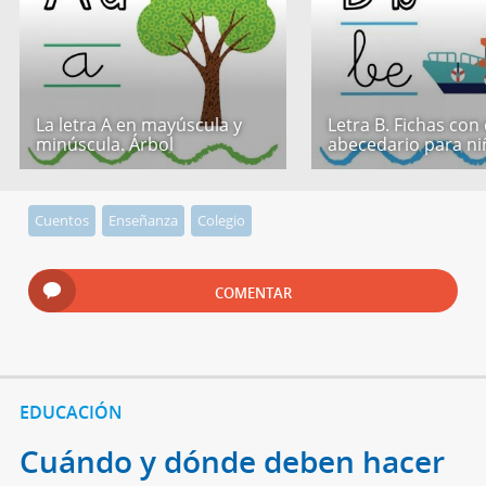
La letra A en mayúscula y
Letra B. Fichas con 
minúscula. Árbol
abecedario para ni
Cuentos
Enseñanza
Colegio
COMENTAR
EDUCACIÓN
Cuándo y dónde deben hacer