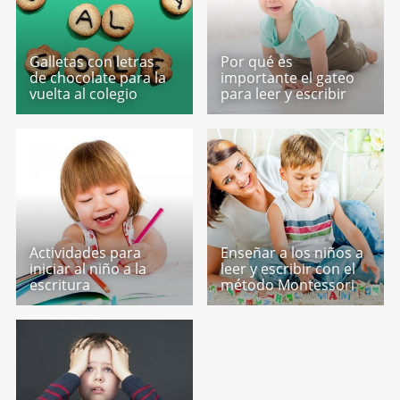
Galletas con letras
Por qué es
de chocolate para la
importante el gateo
vuelta al colegio
para leer y escribir
Actividades para
Enseñar a los niños a
iniciar al niño a la
leer y escribir con el
escritura
método Montessori