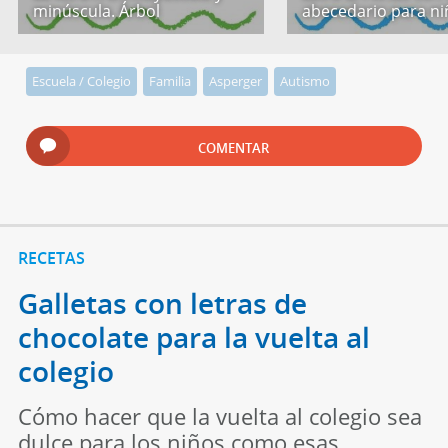
minúscula. Árbol
abecedario para ni
Escuela / Colegio
Familia
Asperger
Autismo
COMENTAR
RECETAS
Galletas con letras de
chocolate para la vuelta al
colegio
Cómo hacer que la vuelta al colegio sea
dulce para los niños como esas