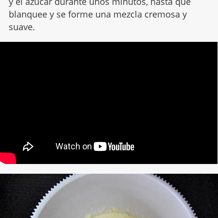
y el azúcar durante unos minutos, hasta que
blanquee y se forme una mezcla cremosa y
suave.