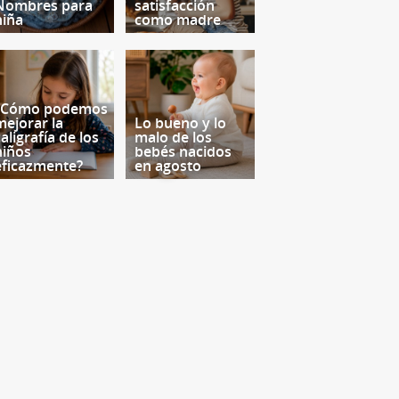
Nombres para
satisfacción
niña
como madre
¿Cómo podemos
mejorar la
Lo bueno y lo
aligrafía de los
malo de los
niños
bebés nacidos
eficazmente?
en agosto