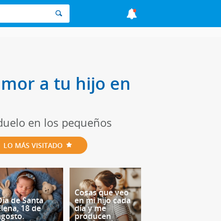
mor a tu hijo en
 duelo en los pequeños
LO MÁS VISITADO
Cosas que veo
Día de Santa
en mi hijo cada
Elena, 18 de
día y me
agosto.
producen