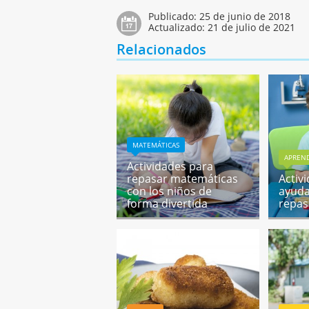
Publicado:
25 de junio de 2018
Actualizado:
21 de julio de 2021
Relacionados
MATEMÁTICAS
APREND
Actividades para
repasar matemáticas
Activ
con los niños de
ayuda
forma divertida
repas