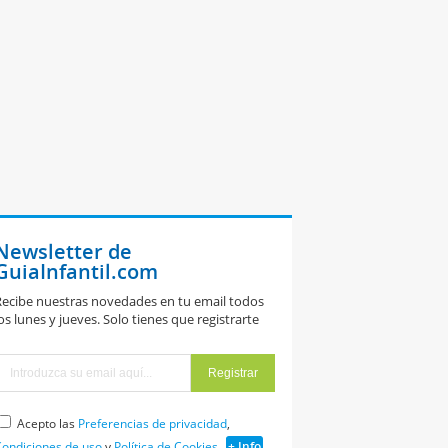
Newsletter de
GuiaInfantil.com
ecibe nuestras novedades en tu email todos
os lunes y jueves. Solo tienes que registrarte
Acepto las
Preferencias de privacidad
,
ondiciones de uso
y
Política de Cookies
+ Info