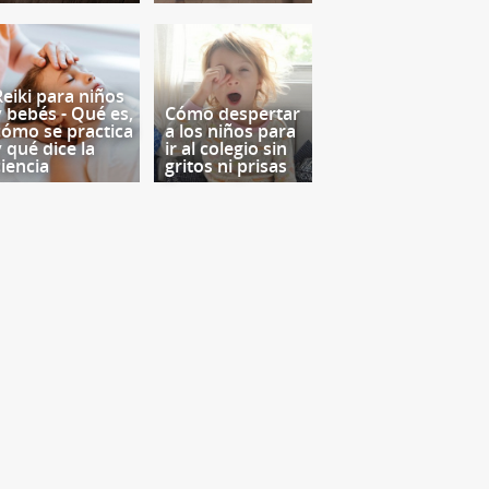
Reiki para niños
y bebés - Qué es,
Cómo despertar
cómo se practica
a los niños para
y qué dice la
ir al colegio sin
ciencia
gritos ni prisas