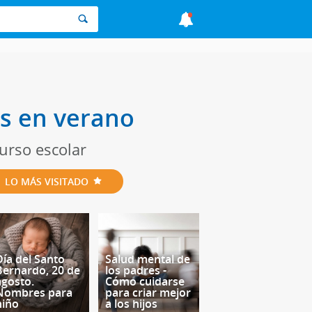
os en verano
urso escolar
LO MÁS VISITADO
Día del Santo
Salud mental de
Bernardo, 20 de
los padres -
agosto.
Cómo cuidarse
Nombres para
para criar mejor
niño
a los hijos