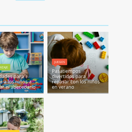
JUEGOS
IZAJE
Pasatiempos
idades para
divertidos para
r a los niños a
repasar con los niños
ar el abecedario
en verano