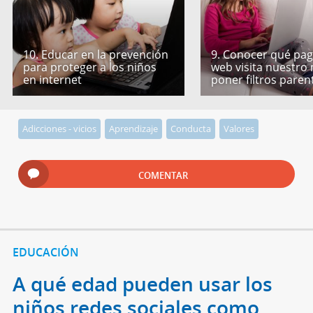
10. Educar en la prevención
9. Conocer qué pag
para proteger a los niños
web visita nuestro 
en internet
poner filtros paren
Adicciones - vicios
Aprendizaje
Conducta
Valores
COMENTAR
EDUCACIÓN
A qué edad pueden usar los
niños redes sociales como