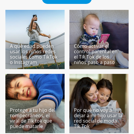
A qué edad pueden
Cómo activar el
usar los niños redes
control parental en
sociales como TikTok
el Tik Tok de los
o Instagram
niños paso a paso
Protege a tu hijo del
Por qué no voy a
rompecráneos, el
dejar a mi hijo usar la
viral de Tik tok que
red social de moda
puede matarle
Tik Tok