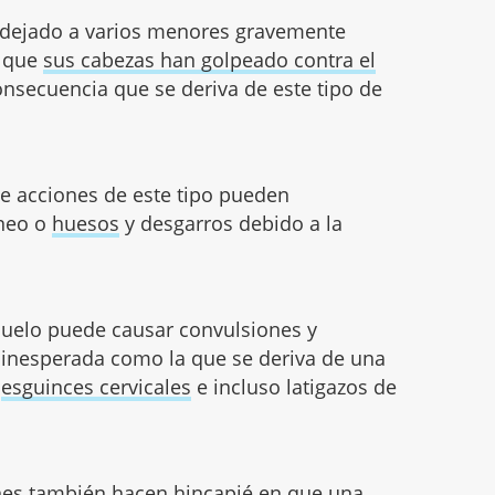
n dejado a varios menores gravemente
a que
sus cabezas han golpeado contra el
consecuencia que se deriva de este tipo de
ue acciones de este tipo pueden
áneo o
huesos
y desgarros debido a la
l suelo puede causar convulsiones y
 inesperada como la que se deriva de una
s
esguinces cervicales
e incluso latigazos de
ones también hacen hincapié en que una