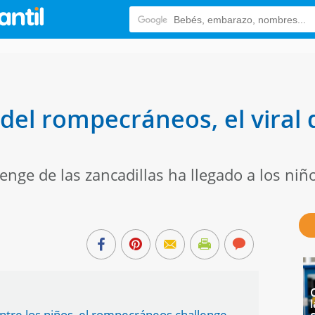
 del rompecráneos, el viral 
enge de las zancadillas ha llegado a los niñ
l
entre los niños, el rompecráneos challenge