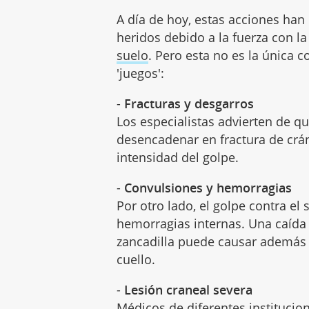
A día de hoy, estas acciones ha
heridos debido a la fuerza con l
suelo
. Pero esta no es la única 
'juegos':
-
Fracturas y desgarros
Los especialistas advierten de q
desencadenar en fractura de cr
intensidad del golpe.
-
Convulsiones y hemorragias
Por otro lado, el golpe contra e
hemorragias internas. Una caída
zancadilla puede causar ademá
cuello.
-
Lesión craneal severa
Médicos de diferentes instituci