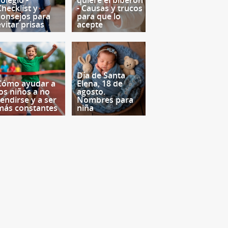
olegio -
quiere el biberón
Checklist y
- Causas y trucos
consejos para
para que lo
evitar prisas
acepte
Día de Santa
Cómo ayudar a
Elena, 18 de
los niños a no
agosto.
rendirse y a ser
Nombres para
más constantes
niña