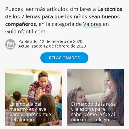
Puedes leer más artículos similares a
La técnica
de los 7 lemas para que los niños sean buenos
compañeros
, en la categoría de
Valores
en
Guiainfantil.com.
Publicado:
12 de febrero de 2020
Actualizado:
12 de febrero de 2020
RELACIONADOS
La empatía del
El método de la rosa
maestro es clave
y la espina para
para el aprendizaje
saber cómo le fue al
del alumno
niño en el colegio