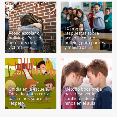
10 preguntas y
Acoso escolar o
respuestas sobre
bullying - Perfil del
acoso escolar o
agresor y de la
bullying para padres
víctima
y maestros
Un día en la escuela.
Método boca oreja
Obra de teatro corta
para resolver los
para niños sobre el
conflictos de los
respeto
niños en el aula