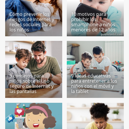
Cómo prevenir los
10 motivos para
riesgos de Internet y
prohibir los
redes sociales para
smartphone a niños
los niños
menores de 12 años
9 consejos para
9 ideas educativas
niños sobre el uso
para entretener a los
seguro de Internet y
niños con el móvil y
las pantallas
la tablet