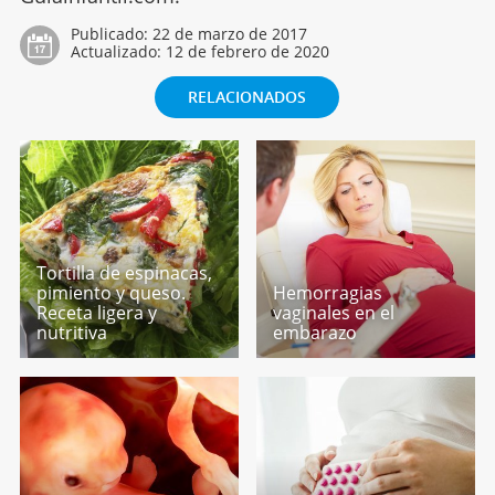
Publicado:
22 de marzo de 2017
Actualizado:
12 de febrero de 2020
RELACIONADOS
Tortilla de espinacas,
pimiento y queso.
Hemorragias
Receta ligera y
vaginales en el
nutritiva
embarazo