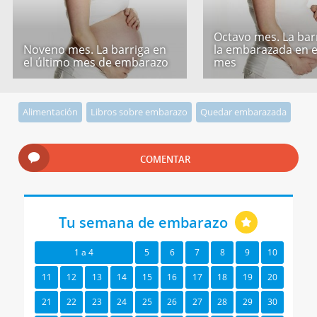
Octavo mes. La bar
Noveno mes. La barriga en
la embarazada en e
el último mes de embarazo
mes
Alimentación
Libros sobre embarazo
Quedar embarazada
COMENTAR
Tu semana de embarazo
1 a 4
5
6
7
8
9
10
11
12
13
14
15
16
17
18
19
20
21
22
23
24
25
26
27
28
29
30