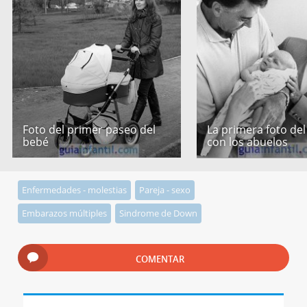
Foto del primer paseo del
La primera foto de
bebé
con los abuelos
Enfermedades - molestias
Pareja - sexo
Embarazos múltiples
Sindrome de Down
COMENTAR