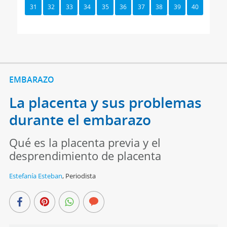
31
32
33
34
35
36
37
38
39
40
EMBARAZO
La placenta y sus problemas
durante el embarazo
Qué es la placenta previa y el
desprendimiento de placenta
Estefanía Esteban
,
Periodista