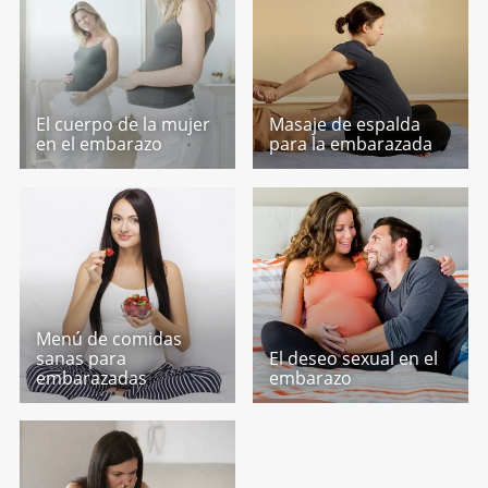
El cuerpo de la mujer
Masaje de espalda
en el embarazo
para la embarazada
Menú de comidas
sanas para
El deseo sexual en el
embarazadas
embarazo