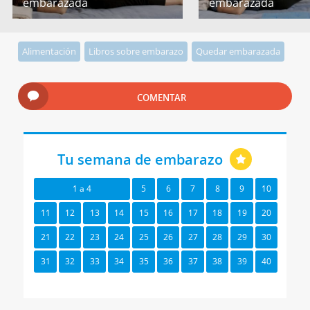
embarazada
embarazada
Alimentación
Libros sobre embarazo
Quedar embarazada
COMENTAR
Tu semana de embarazo
1 a 4
5
6
7
8
9
10
11
12
13
14
15
16
17
18
19
20
21
22
23
24
25
26
27
28
29
30
31
32
33
34
35
36
37
38
39
40