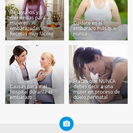
Desayunos y
meriendas para
mujeres
Cuídate en el
embarazadas -
embarazo más que
Recetas muy fáciles
nunca
Frases que NUNCA
Causas para ir al
debes decir a una
hospital durante el
mujer en proceso de
embarazo
duelo perinatal