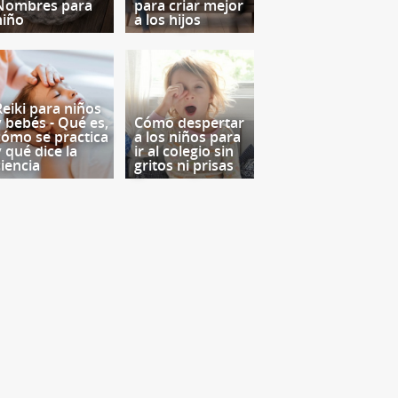
Nombres para
para criar mejor
niño
a los hijos
Reiki para niños
y bebés - Qué es,
Cómo despertar
cómo se practica
a los niños para
y qué dice la
ir al colegio sin
ciencia
gritos ni prisas