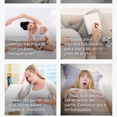
Posparto: ¿cuánto
Empodérate y
tiempo necesita el
expresa tus deseos
cuerpo para
para dar a luz en tu
recuperarse?
plan de parto
3 cosas que debes
Etapas del parto - Lo
saber antes del
que debes saber
parto. Consejos para
sobre la dilatación
embarazadas