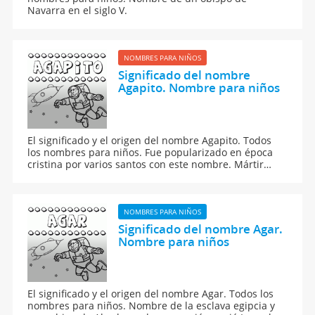
Navarra en el siglo V.
NOMBRES PARA NIÑOS
Significado del nombre
Agapito. Nombre para niños
El significado y el origen del nombre Agapito. Todos
los nombres para niños. Fue popularizado en época
cristina por varios santos con este nombre. Mártir
italiano del siglo III, obispo de Rávena del siglo IV, y
Agapito I, papa de Roma (535-536). Este nombre ha
sido bastante popular en España por san Agapito,
obispo de Cordoba en el siglo VII.
NOMBRES PARA NIÑOS
Significado del nombre Agar.
Nombre para niños
El significado y el origen del nombre Agar. Todos los
nombres para niños. Nombre de la esclava egipcia y