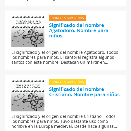
tirano de Siracusa en el siglo III a C., y un historiador
griego del siglo II a C. En el santoral figura también
san Agatocles, mártir en Creta en el siglo III.
NOMBRES PARA NIÑOS
Significado del nombre
Agatodoro. Nombre para
niños
El significado y el origen del nombre Agatodoro. Todos
los nombres para niños. El santoral registra algunos
santos con este nombre. Destacan un mártir en
Pérgamo bajo el imperio de Cómodo, en el siglo II, y un
mártir griego del siglo IV.
NOMBRES PARA NIÑOS
Significado del nombre
Cristiano. Nombre para niños
El significado y el origen del nombre Cristiano. Todos
los nombres para niños. Tuvo bastante uso como
nombre en la Europa medieval. Desde hace algunas