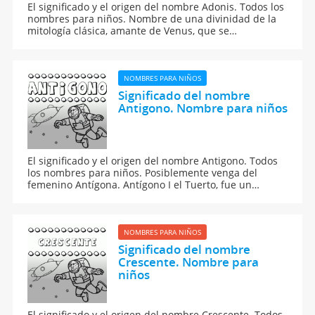
El significado y el origen del nombre Adonis. Todos los
nombres para niños. Nombre de una divinidad de la
mitología clásica, amante de Venus, que se
representaba como un joven de gran belleza; le mató
un jabalí y de las gotas de su sangre nacieron las
anémonas.
NOMBRES PARA NIÑOS
Significado del nombre
Antigono. Nombre para niños
El significado y el origen del nombre Antigono. Todos
los nombres para niños. Posiblemente venga del
femenino Antígona. Antígono I el Tuerto, fue un
general de Alejandro Magno, Rey de Asia Menor.
NOMBRES PARA NIÑOS
Significado del nombre
Crescente. Nombre para
niños
El significado y el origen del nombre Crescente. Todos