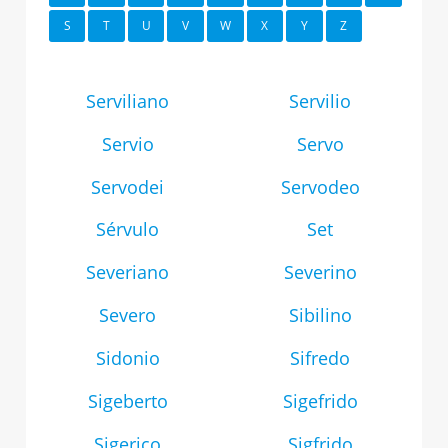
S
T
U
V
W
X
Y
Z
Serviliano
Servilio
Servio
Servo
Servodei
Servodeo
Sérvulo
Set
Severiano
Severino
Severo
Sibilino
Sidonio
Sifredo
Sigeberto
Sigefrido
Sigerico
Sigfrido