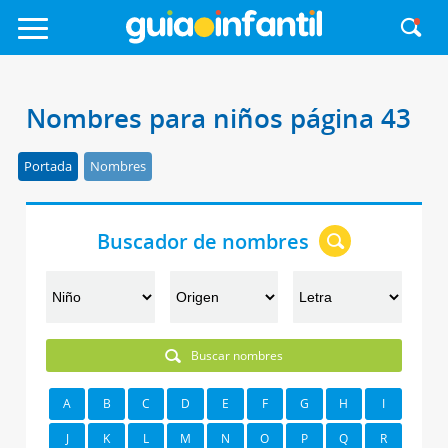
Nombres para niños página 43
Portada
Nombres
Buscador de nombres
Buscar nombres
A
B
C
D
E
F
G
H
I
J
K
L
M
N
O
P
Q
R