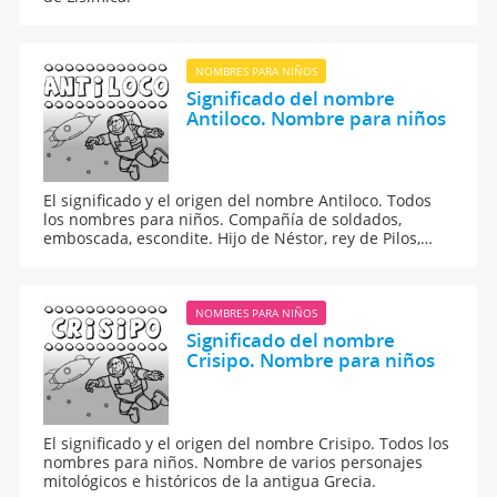
NOMBRES PARA NIÑOS
Significado del nombre
Antiloco. Nombre para niños
El significado y el origen del nombre Antiloco. Todos
los nombres para niños. Compañía de soldados,
emboscada, escondite. Hijo de Néstor, rey de Pilos,
acudió con su padre a la guerra de Troya. -la Ilíada-
Amigo de Aquiles, y del primo de éste, Patroclo. A su
muerte, sus cenizas descansanron con las de sus
amigos.
NOMBRES PARA NIÑOS
Significado del nombre
Crisipo. Nombre para niños
El significado y el origen del nombre Crisipo. Todos los
nombres para niños. Nombre de varios personajes
mitológicos e históricos de la antigua Grecia.