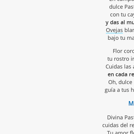
dulce Pas
con tu ca
y das al m
Ovejas
blan
bajo tu m
Flor cor
tu rostro 
Cuidas las
en cada re
Oh, dulce 
guía a tus 
M
Divina Pas
cuidas del r
Tu
amor
fl