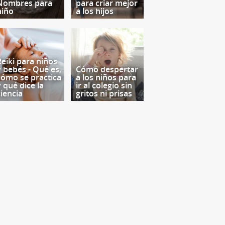
Nombres para
para criar mejor
niño
a los hijos
Reiki para niños
y bebés - Qué es,
Cómo despertar
cómo se practica
a los niños para
y qué dice la
ir al colegio sin
ciencia
gritos ni prisas