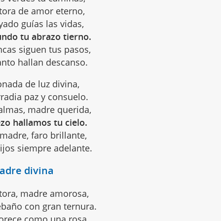
tora de amor eterno,
yado guías las vidas,
undo tu abrazo tierno.
cas siguen tus pasos,
anto hallan descanso.
onada de luz divina,
irradia paz y consuelo.
 almas, madre querida,
zo hallamos tu cielo.
madre, faro brillante,
hijos siempre adelante.
adre divina
tora, madre amorosa,
ebaño con gran ternura.
orece como una rosa,