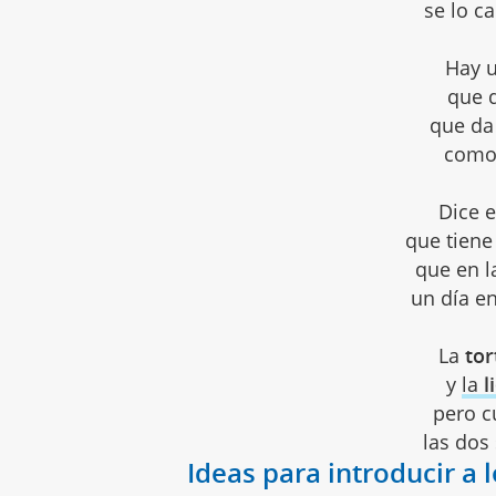
se lo c
Hay 
que d
que da
como
Dice 
que tiene
que en l
un día en
La
tor
y
la
l
pero c
las dos
Ideas para introducir a 