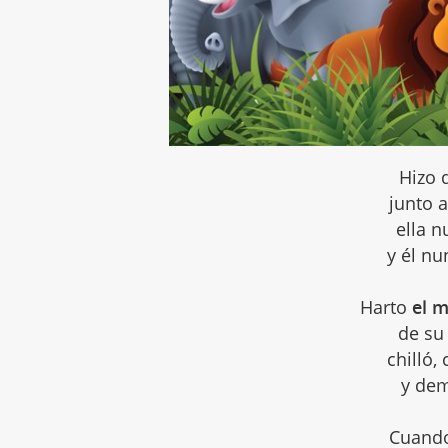
Hizo 
junto 
ella n
y él nu
Harto
el 
de su 
chilló, 
y dem
Cuand