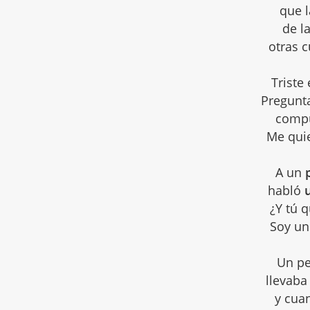
que l
de l
otras 
Triste
Pregunta
compu
Me qui
A un
habló
¿Y tú q
Soy un
Un p
llevaba
y cuan