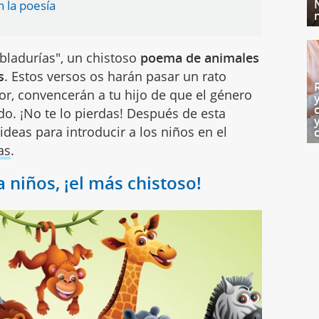
n la poesía
abladurías", un chistoso
poema de animales
s
. Estos versos os harán pasar un rato
jor, convencerán a tu hijo de que el género
o. ¡No te lo pierdas! Después de esta
deas para introducir a los niños en el
as
.
niños, ¡el más chistoso!