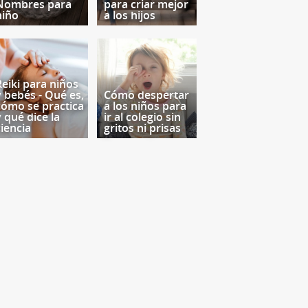
Nombres para
para criar mejor
niño
a los hijos
Reiki para niños
y bebés - Qué es,
Cómo despertar
cómo se practica
a los niños para
y qué dice la
ir al colegio sin
ciencia
gritos ni prisas