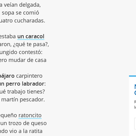
a veían delgada,
a sopa se comió
cuatro cucharadas.
 estaba
un caracol
ron, ¿qué te pasa?,
ngido contestó:
ero mudar de casa
pájaro
carpintero
un perro labrador
:
ué trabajo tienes?
 martín pescador.
R
l
equeño
ratoncito
 un trozo de queso
do vio a la ratita