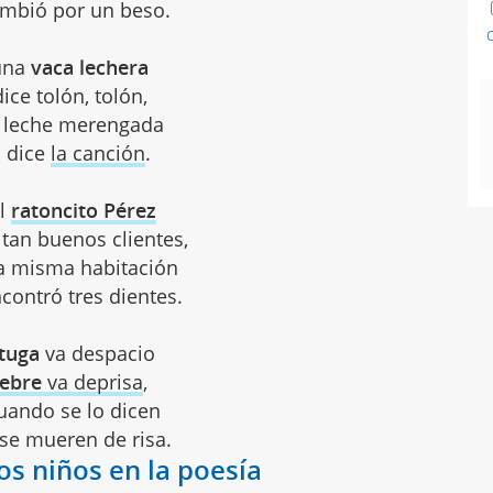
ambió por un beso.
C
una
vaca lechera
ice tolón, tolón,
 leche merengada
 dice
la canción
.
el
ratoncito Pérez
 tan buenos clientes,
a misma habitación
contró tres dientes.
tuga
va despacio
iebre
va deprisa
,
uando se lo dicen
 se mueren de risa.
los niños en la poesía