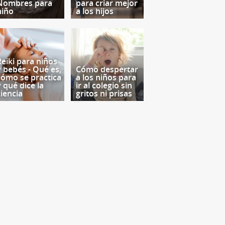
Nombres para
para criar mejor
niño
a los hijos
Reiki para niños
y bebés - Qué es,
Cómo despertar
cómo se practica
a los niños para
y qué dice la
ir al colegio sin
ciencia
gritos ni prisas