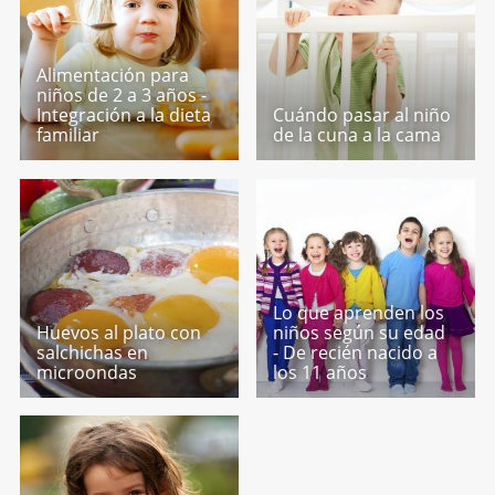
Alimentación para
niños de 2 a 3 años -
Integración a la dieta
Cuándo pasar al niño
familiar
de la cuna a la cama
Lo que aprenden los
Huevos al plato con
niños según su edad
salchichas en
- De recién nacido a
microondas
los 11 años