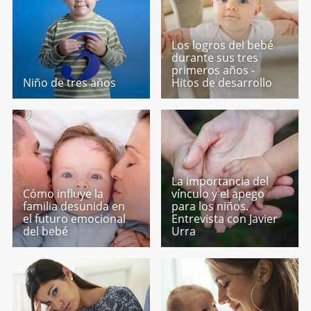
Los logros del bebé
durante sus tres
primeros años -
Niño de tres años
Hitos de desarrollo
La importancia del
Cómo influye la
vínculo y el apego
familia desunida en
para los niños.
el futuro emocional
Entrevista con Javier
del bebé
Urra