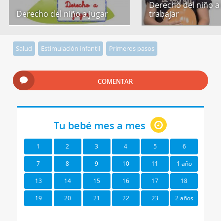
Derecho del niño a
Derecho del niño a jugar
trabajar
Salud
Estimulación infantil
Primeros pasos
COMENTAR
Tu bebé mes a mes
1
2
3
4
5
6
7
8
9
10
11
1 año
13
14
15
16
17
18
19
20
21
22
23
2 años