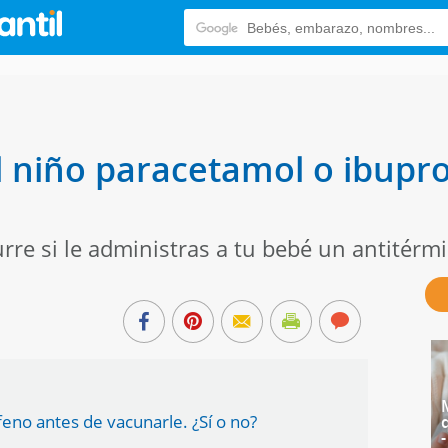
l niño paracetamol o ibupro
rre si le administras a tu bebé un antitérm
eno antes de vacunarle. ¿Sí o no?