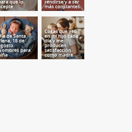
para que lo
rendirse y a ser
acepte
más constantes
Cosas que veo
Día de Santa
en mi hijo cada
Elena, 18 de
día y me
agosto.
producen
Nombres para
satisfacción
niña
como madre