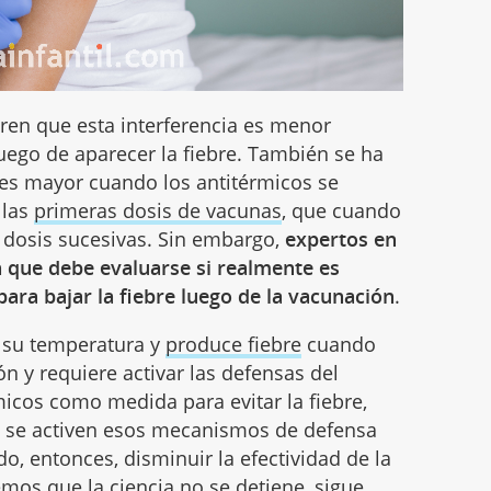
eren que esta interferencia es menor
luego de aparecer la fiebre. También se ha
 es mayor cuando los antitérmicos se
 las
primeras dosis de vacunas
, que cuando
as dosis sucesivas. Sin embargo,
expertos en
n que debe evaluarse si realmente es
para bajar la fiebre luego de la vacunación
.
 su temperatura y
produce fiebre
cuando
n y requiere activar las defensas del
icos como medida para evitar la fiebre,
 se activen esos mecanismos de defensa
o, entonces, disminuir la efectividad de la
mos que la ciencia no se detiene, sigue