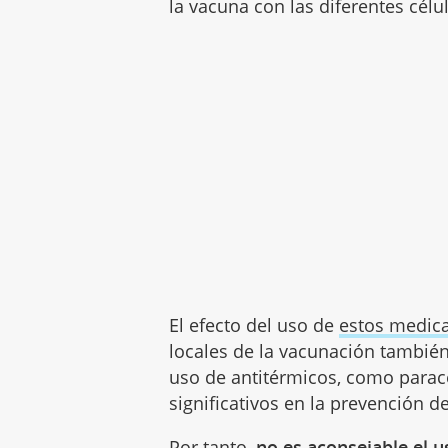
la vacuna con las diferentes célu
El efecto del uso de
estos medi
locales de la vacunación tambié
uso de antitérmicos, como parac
significativos en la prevención d
Por tanto,
no es aconsejable el