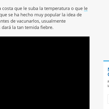
a costa que le suba la temperatura o que
le
o que se ha hecho muy popular la idea de
 antes de vacunarlos, usualmente
 dará la tan temida fiebre.
R
l