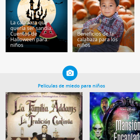
La calabaza que
quería ser sandía.
Cuentos de
Beneficios de la
Halloween para
calabaza para los
niños
niños
Películas de miedo para niños