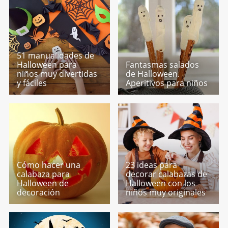
51 manualidades de
Halloween para
Fantasmas salados
niños muy divertidas
de Halloween.
y fáciles
Aperitivos para niños
Cómo hacer una
23 ideas para
calabaza para
decorar calabazas de
Halloween de
Halloween con los
decoración
niños muy originales