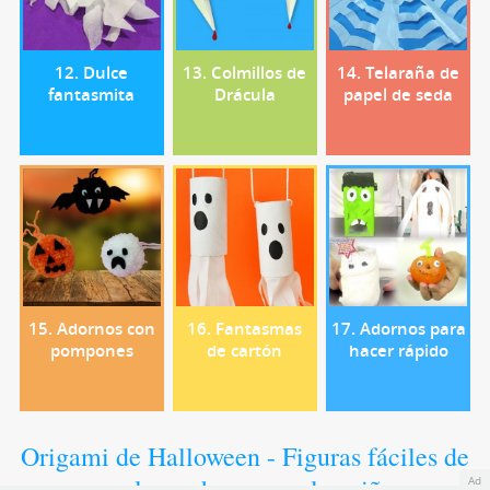
12. Dulce
13. Colmillos de
14. Telaraña de
fantasmita
Drácula
papel de seda
15. Adornos con
16. Fantasmas
17. Adornos para
pompones
de cartón
hacer rápido
Origami de Halloween - Figuras fáciles de
papel para hacer con los niños
Ad