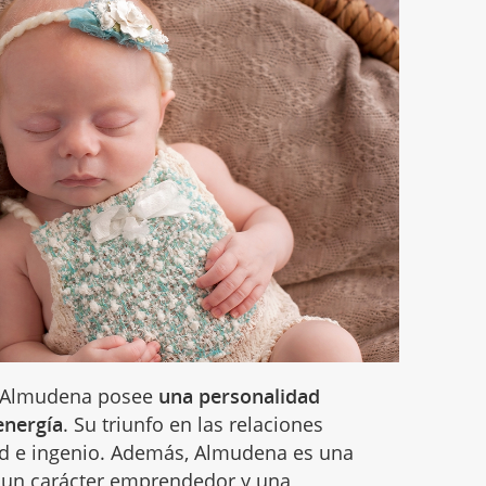
e, Almudena posee
una personalidad
 energía
. Su triunfo en las relaciones
ad e ingenio. Además, Almudena es una
 un carácter emprendedor y una