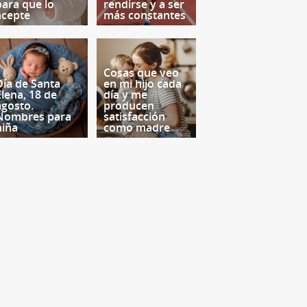
para que lo
rendirse y a ser
acepte
más constantes
Cosas que veo
Día de Santa
en mi hijo cada
Elena, 18 de
día y me
agosto.
producen
Nombres para
satisfacción
niña
como madre