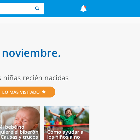
e noviembre.
s niñas recién nacidas
LO MÁS VISITADO
Mi bebé no
quiere el biberón
Cómo ayudar a
- Causas y trucos
los niños a no