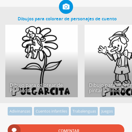
Dibujos para colorear de personajes de cuento
Dibujo para colorear de
Dibujo para imprim
Pulgarcita
pintar a Pinocho
Adivinanzas
Cuentos infantiles
Trabalenguas
Juegos
COMENTAR