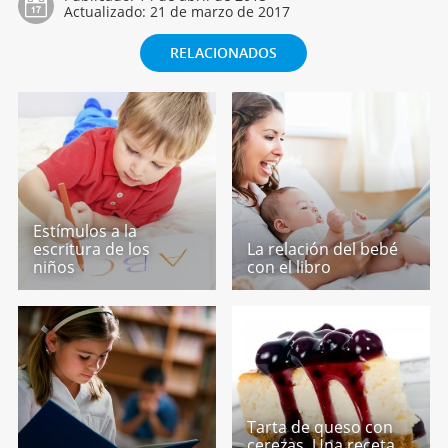
Actualizado:
21 de marzo de 2017
RELACIONADOS
Estímulos a la
escritura de los
La relación del bebé
niños
con el libro
Tarta de queso con
cerezas. Una receta