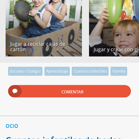
Jugar a reciclar cajas de
cartón
Jugar y crear con g
Escuela / Colegio
Aprendizaje
Cuentos infantiles
Familia
COMENTAR
OCIO