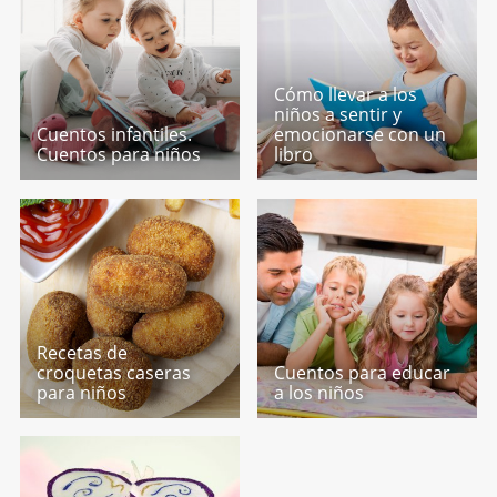
Cómo llevar a los
niños a sentir y
Cuentos infantiles.
emocionarse con un
Cuentos para niños
libro
Recetas de
croquetas caseras
Cuentos para educar
para niños
a los niños