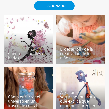
RELACIONADOS
El desarrollo de la
Cuentos infantiles de
creatividad de los
hadas
niños
Alike, un
Cómo encerrar el
sorprendente corto
universo en un
que explica qué
frasco de cristal.
debemos aprender