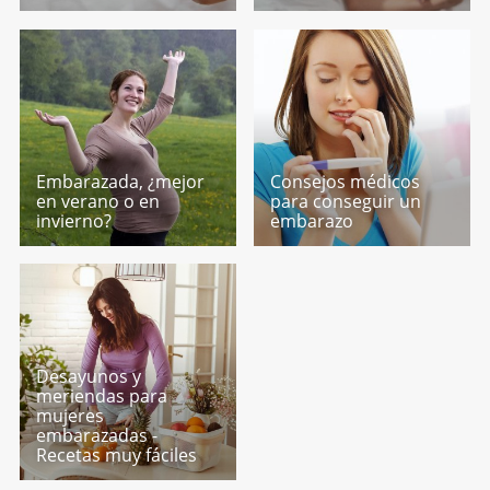
Embarazada, ¿mejor
Consejos médicos
en verano o en
para conseguir un
invierno?
embarazo
Desayunos y
meriendas para
mujeres
embarazadas -
Recetas muy fáciles