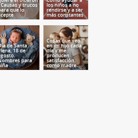
quiere el biberón
Cómo ayudar a
- Causas y trucos
los niños a no
para que lo
rendirse y a ser
acepte
más constantes
Cosas que veo
Día de Santa
en mi hijo cada
Elena, 18 de
día y me
agosto.
producen
Nombres para
satisfacción
niña
como madre