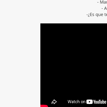
- Ma
- 
-¿Es que 