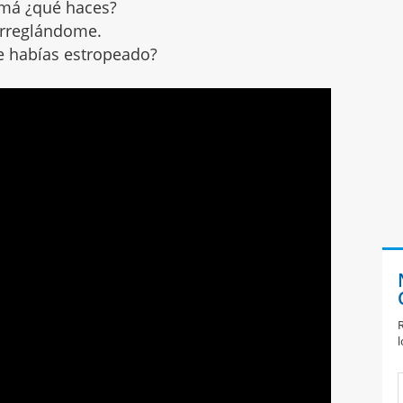
má ¿qué haces?
Arreglándome.
te habías estropeado?
R
l