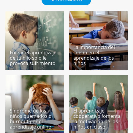
La importancia del
Forzar el aprendizaje
sueño en el
de tu hijo solo le
aprendizaje de los
provoca sufrimiento
niños
Síndrome de los
El aprendizaje
niños quemados o
cooperativo fomenta
burnout por el
la motivación de los
aprendizaje online
niños en clase