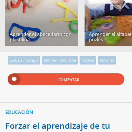
Aprender el abecedario con
Aprender el alfabe
plastilina
puzles
Escuela / Colegio
Límites - Disciplina
Valores
Autismo
COMENTAR
EDUCACIÓN
Forzar el aprendizaje de tu