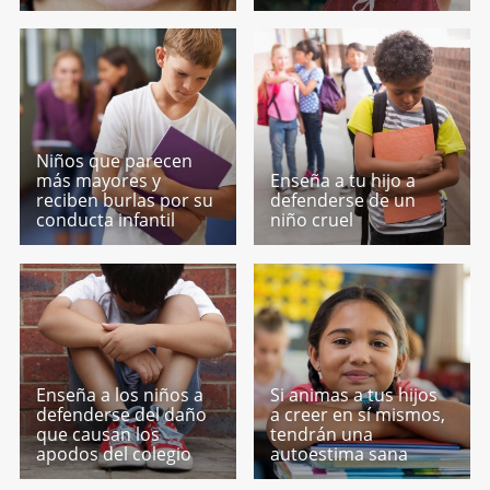
Niños que parecen
más mayores y
Enseña a tu hijo a
reciben burlas por su
defenderse de un
conducta infantil
niño cruel
Enseña a los niños a
Si animas a tus hijos
defenderse del daño
a creer en sí mismos,
que causan los
tendrán una
apodos del colegio
autoestima sana