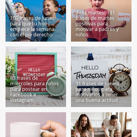
¡Feliz martes! 131
101 frases de lunes
frases de martes
para que tu hijo
positivas para
empiece la semana
motivar a padres y
con el pie derecho
niños
83 frases de
miércoles para niños
91 frases de jueves
para postear en
para niños para
Facebook e
motivarlos a tener
Instagram
una buena actitud