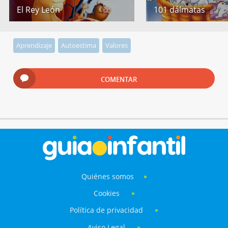
El Rey León
101 dálmatas
Aprendizaje
Autoestima
Valores
COMENTAR
Quiénes somos
Cookies
Política de privacidad
Aviso Legal