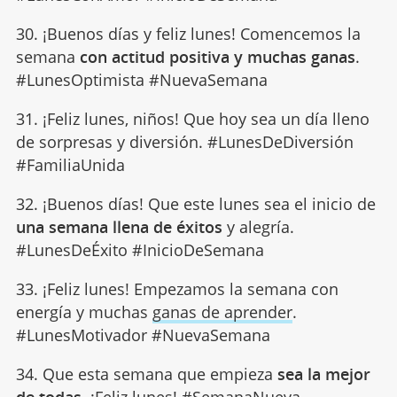
30. ¡Buenos días y feliz lunes! Comencemos la
semana
con actitud positiva y muchas ganas
.
#LunesOptimista #NuevaSemana
31. ¡Feliz lunes, niños! Que hoy sea un día lleno
de sorpresas y diversión. #LunesDeDiversión
#FamiliaUnida
32. ¡Buenos días! Que este lunes sea el inicio de
una semana llena de éxitos
y alegría.
#LunesDeÉxito #InicioDeSemana
33. ¡Feliz lunes! Empezamos la semana con
energía y muchas
ganas de aprender
.
#LunesMotivador #NuevaSemana
34. Que esta semana que empieza
sea la mejor
de todas
. ¡Feliz lunes! #SemanaNueva