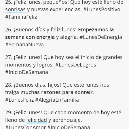
25. ¡Feliz lunes, pequeños! Que hoy esté lleno de
sonrisas
y nuevas experiencias. #LunesPositivo
#FamiliaFeliz
26. ¡Buenos días y feliz lunes!
Empezamos la
semana con energía
y alegría. #LunesDeEnergía
#SemanaNueva
27. ¡Feliz lunes! Que hoy sea el inicio de grandes
momentos y logros. #LunesDeLogros
#InicioDeSemana
28. ¡Buenos días, hijos! Que este lunes nos
traiga
muchas razones para sonreír
.
#LunesFeliz #AlegríaEnFamilia
29. ¡Feliz lunes! Que cada momento de hoy esté
lleno de
felicidad
y aprendizaje.
#LunesConAmor #InicioDeSemana