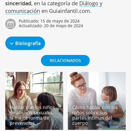
sinceridad
, en la categoría de
Diálogo y
comunicación
en Guiainfantil.com.
Publicado:
15 de mayo de 2024
Actualizado:
20 de mayo de 2024
Bibliografía
RELACIONADOS
Hablar con los niños
Cómo hablar con los
de abusos sexuales,
niños sobre sus
la mejor forma de
partes íntimas del
prevenirlos
cuerpo