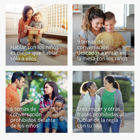
9 temas de
Hablar con los niños
conversación
es mejor que hablar
delicados a evitar en
sólo a ellos
la mesa con los niños
6 temas de
Eres mujer y otras
conversación
frases prohibidas al
prohibidos delante
hablar de la regla
de los niños
con tu hija