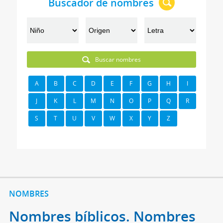
Buscador de nombres
Buscar nombres
A
B
C
D
E
F
G
H
I
J
K
L
M
N
O
P
Q
R
S
T
U
V
W
X
Y
Z
NOMBRES
Nombres bíblicos. Nombres