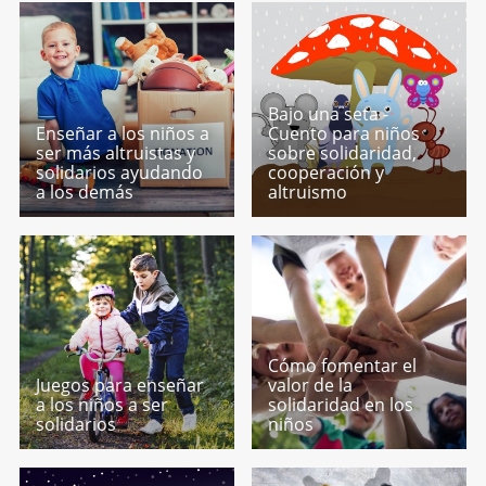
Bajo una seta -
Enseñar a los niños a
Cuento para niños
ser más altruistas y
sobre solidaridad,
solidarios ayudando
cooperación y
a los demás
altruismo
Cómo fomentar el
Juegos para enseñar
valor de la
a los niños a ser
solidaridad en los
solidarios
niños