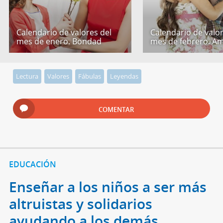
Calendario de valores del
Calendario de valor
mes de enero. Bondad
mes de febrero. Am
Lectura
Valores
Fábulas
Leyendas
COMENTAR
EDUCACIÓN
Enseñar a los niños a ser más
altruistas y solidarios
ayudando a los demás