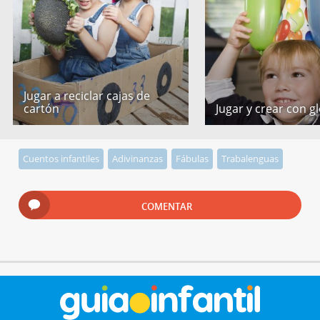
Jugar a reciclar cajas de
cartón
Jugar y crear con g
Cuentos infantiles
Adivinanzas
Fábulas
Trabalenguas
COMENTAR