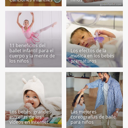
11 beneficios del
ballet infantil para el
Los efectos de la
cuerpo y la mente de
música en los bebés
los niños
prematuros
Los bebés: grandes
Las mejores
estrellas de los
coreografías de baile
vídeos en Internet
para niños