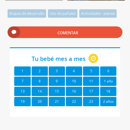
Etapas de desarrollo
Uso de pañales
Actividades - planes
COMENTAR
Tu bebé mes a mes
1
2
3
4
5
6
7
8
9
10
11
1 año
13
14
15
16
17
18
19
20
21
22
23
2 años