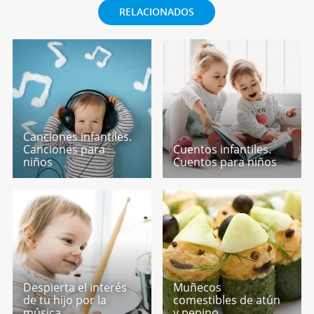
RELACIONADOS
Canciones infantiles.
Canciones para
Cuentos infantiles.
niños
Cuentos para niños
Despierta el interés
Muñecos
de tu hijo por la
comestibles de atún
música
y pepino