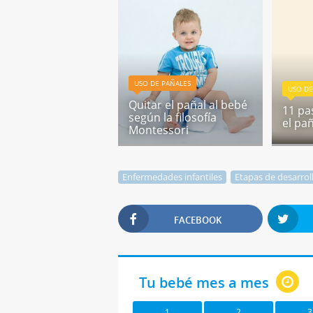
USO DE PAÑALES
USO DE
Quitar el pañal al bebé
11 pa
según la filosofía
el pa
Montessori
Enfermedades infantiles
Etapas de desarrol
FACEBOOK
Tu bebé mes a mes
1
2
3