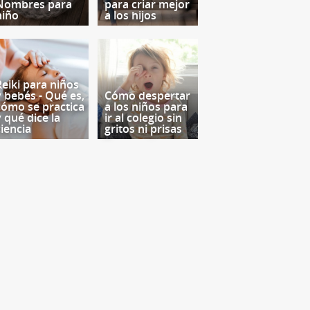
Nombres para
para criar mejor
niño
a los hijos
Reiki para niños
y bebés - Qué es,
Cómo despertar
cómo se practica
a los niños para
y qué dice la
ir al colegio sin
ciencia
gritos ni prisas