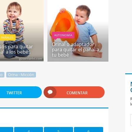
AUTONOMÍA
 PAÑALES
Orinal o adaptador
sos para quitar
para quitar el pañal a
ñal a los bebés
tu bebé
lo
Orina - Micción
TWITTER
COMENTAR
R
l
4
5
6