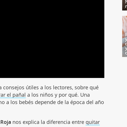
 consejos útiles a los lectores, sobre qué
rar el pañal
a los niños y por qué. Una
rno a los bebés depende de la época del año
 Roja
nos explica la diferencia entre
quitar