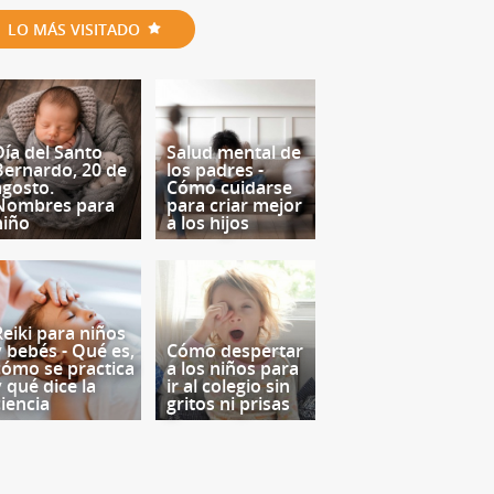
LO MÁS VISITADO
Día del Santo
Salud mental de
Bernardo, 20 de
los padres -
agosto.
Cómo cuidarse
Nombres para
para criar mejor
niño
a los hijos
Reiki para niños
y bebés - Qué es,
Cómo despertar
cómo se practica
a los niños para
y qué dice la
ir al colegio sin
ciencia
gritos ni prisas