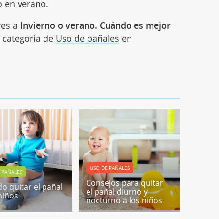
o en verano.
res a
Invierno o verano. Cuándo es mejor
a categoría de
Uso de pañales
en
USO DE PAÑALES
 PAÑALES
Consejos para quitar
o quitar el pañal
el pañal diurno y
 niños
nocturno a los niños