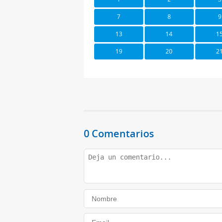
7
8
9
13
14
1
19
20
2
0 Comentarios