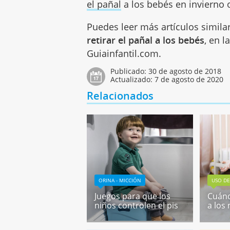
el pañal
a los bebés en invierno 
Puedes leer más artículos simila
retirar el pañal a los bebés
, en l
Guiainfantil.com.
Publicado:
30 de agosto de 2018
Actualizado:
7 de agosto de 2020
Relacionados
ORINA - MICCIÓN
USO DE
Juegos para que los
Cuánd
niños controlen el pis
a los