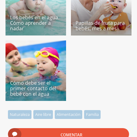
Los bebés en el agua.
Cómo aprender a
Papillas de fruta para
nadar
bebés, mes a mes
Cómo debe ser el
primer contacto del
bebé con el agua
Naturaleza
Aire libre
Alimentación
Familia
COMENTAR