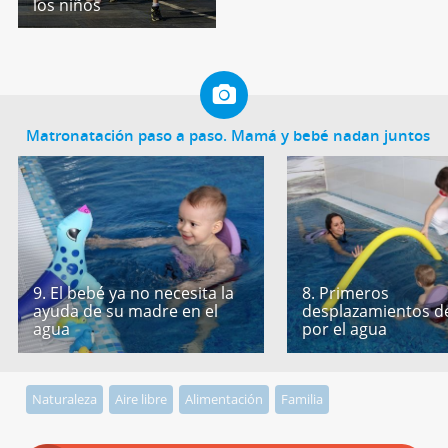
los niños
Matronatación paso a paso. Mamá y bebé nadan juntos
9. El bebé ya no necesita la
8. Primeros
ayuda de su madre en el
desplazamientos d
agua
por el agua
Naturaleza
Aire libre
Alimentación
Familia