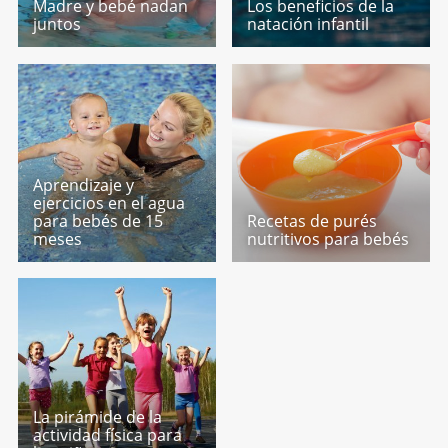
Madre y bebé nadan
Los beneficios de la
juntos
natación infantil
Aprendizaje y
ejercicios en el agua
para bebés de 15
Recetas de purés
meses
nutritivos para bebés
La pirámide de la
actividad física para