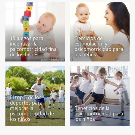
15 juegos para
Ejercicios de
incentivar la
estimulación y
psicomotricidad fina
psicomotricidad para
de los bebés
los bebés
El top 5 de los
deportes para
mejorar la
Beneficios de la
psicomotricidad de
psicomotricidad para
los niños
los niños