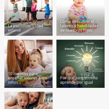
Cómo descubrir el
La psicomotricidad
talento y habilidades
infantil
de nuestros hijos
10 cuentos para
enseñar valores a los
Por qué ningún niño
niños
aprende por igual