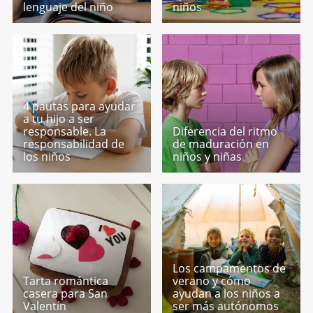
lenguaje del niño‬
niños
4 pautas para ayudar
a tu hijo a ser
responsable. La
Diferencia del ritmo
responsabilidad de
de maduración en
los niños
niños y niñas
Los campamentos de
Tarta romántica
verano y cómo
casera para San
ayudan a los niños a
Valentín
ser más autónomos