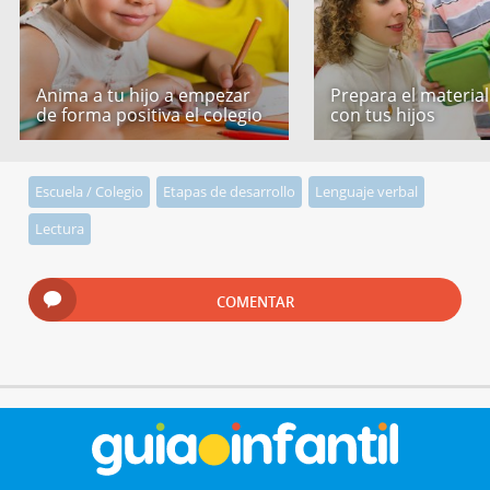
Anima a tu hijo a empezar
Prepara el material
de forma positiva el colegio
con tus hijos
Escuela / Colegio
Etapas de desarrollo
Lenguaje verbal
Lectura
COMENTAR