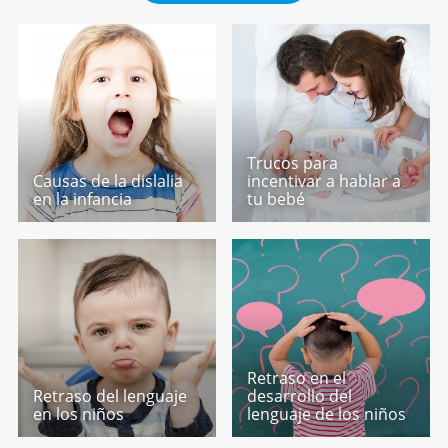
Trucos para
Causas de la dislalia
incentivar a hablar a
en la infancia
tu bebé
Retraso en el
Retraso del lenguaje
desarrollo del
en los niños
lenguaje de los niños