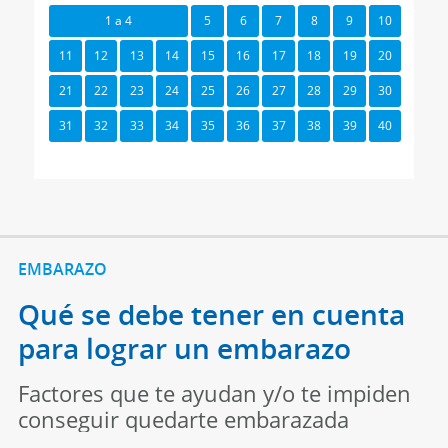
1 a 4
5
6
7
8
9
10
11
12
13
14
15
16
17
18
19
20
21
22
23
24
25
26
27
28
29
30
31
32
33
34
35
36
37
38
39
40
EMBARAZO
Qué se debe tener en cuenta
para lograr un embarazo
Factores que te ayudan y/o te impiden
conseguir quedarte embarazada