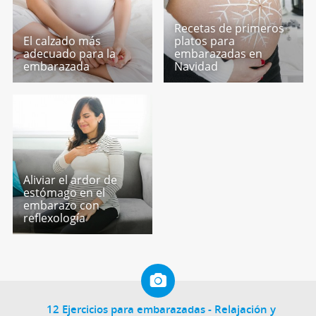
Recetas de primeros
El calzado más
platos para
adecuado para la
embarazadas en
embarazada
Navidad
Aliviar el ardor de
estómago en el
embarazo con
reflexología
12 Ejercicios para embarazadas - Relajación y