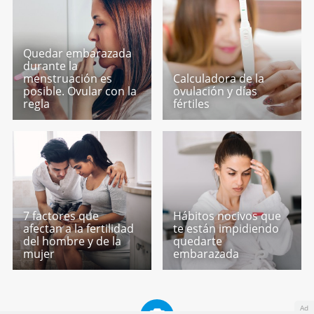
Quedar embarazada
durante la
menstruación es
Calculadora de la
posible. Ovular con la
ovulación y días
regla
fértiles
7 factores que
Hábitos nocivos que
afectan a la fertilidad
te están impidiendo
del hombre y de la
quedarte
mujer
embarazada
Ad