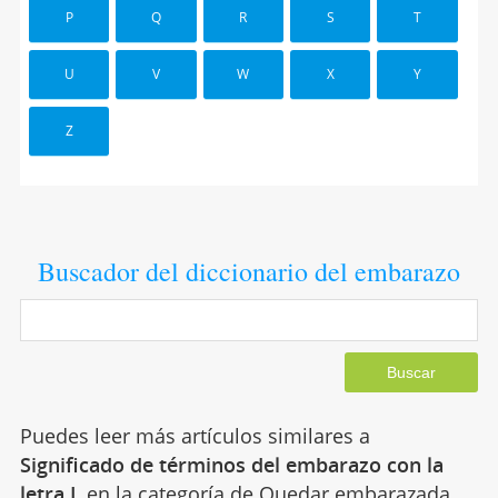
P
Q
R
S
T
U
V
W
X
Y
Z
Buscador del diccionario del embarazo
Puedes leer más artículos similares a
Significado de términos del embarazo con la
letra I
, en la categoría de
Quedar embarazada