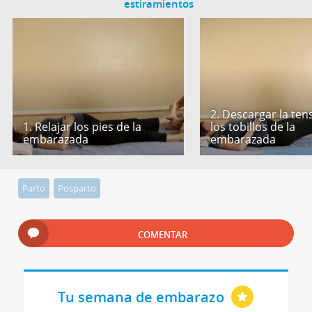
estiramientos
2. Descargar la ten
1. Relajar los pies de la
los tobillos de la
embarazada
embarazada
Parto
Posparto
COMENTAR
Tu semana de embarazo