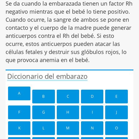
Se da cuando la embarazada tienen un factor Rh
negativo mientras que el bebé lo tiene positivo.
Cuando ocurre, la sangre de ambos se pone en
contacto y el cuerpo de la madre puede generar
anticuerpos contra el Rh del bebé. Si esto
ocurre, estos anticuerpos pueden atacar las
células fetales y destruir sus glóbulos rojos, lo
que provoca anemia en el bebé.
Diccionario del embarazo
A
B
C
D
E
F
G
H
I
J
K
L
M
N
O